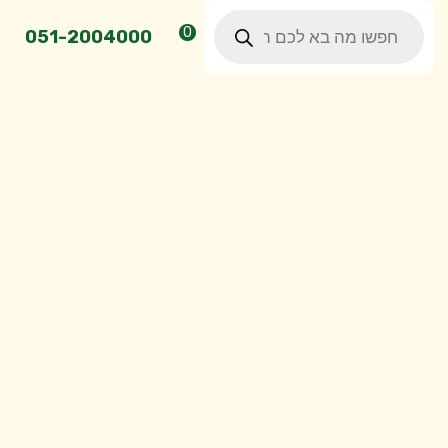
Products
0
search
051-2004000