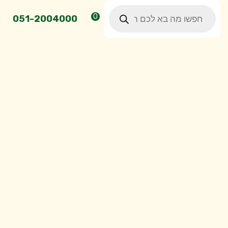
Products
0
search
051-2004000