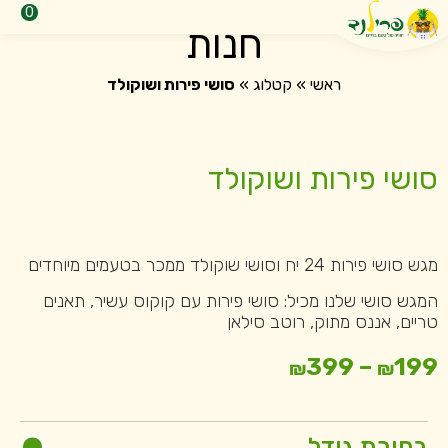
0
חנות
ראשי
»
קטלוג
»
סושי פירות ושוקולד
סושי פירות ושוקולד
מגש סושי פירות 24 יח וסושי שוקולד ממכר בטעמים מיוחדים
המגש סושי שלנו מכיל: סושי פירות עם קוקוס עשיר, תאנים
טריים, אננס מתוק, רוטב סילאן
טווח
399
–
199
₪
₪
מחירים:
בחירת גודל