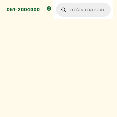
Products
0
search
051-2004000