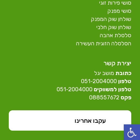
סושי פירות זוגי
סושי מפנק
שולחן שוק המפנק
שולחן שוק חלבי
סלסלת אהבה
הסלסלה הזוגית העשירה
יצירת קשר
כתובת
מושב יגל
טלפון
⁦051-2004000⁩
טלפון למשווקים
051-2004000⁩
פקס
088557672
עקבו אחרינו
פתח סרגל נגישות