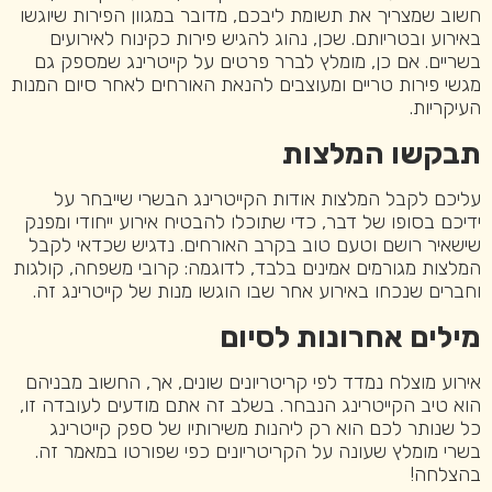
חשוב שמצריך את תשומת ליבכם, מדובר במגוון הפירות שיוגשו
באירוע ובטריותם. שכן, נהוג להגיש פירות כקינוח לאירועים
בשריים. אם כן, מומלץ לברר פרטים על קייטרינג שמספק גם
מגשי פירות טריים ומעוצבים להנאת האורחים לאחר סיום המנות
העיקריות.
תבקשו המלצות
עליכם לקבל המלצות אודות הקייטרינג הבשרי שייבחר על
ידיכם בסופו של דבר, כדי שתוכלו להבטיח אירוע ייחודי ומפנק
שישאיר רושם וטעם טוב בקרב האורחים. נדגיש שכדאי לקבל
המלצות מגורמים אמינים בלבד, לדוגמה: קרובי משפחה, קולגות
וחברים שנכחו באירוע אחר שבו הוגשו מנות של קייטרינג זה.
מילים אחרונות לסיום
אירוע מוצלח נמדד לפי קריטריונים שונים, אך, החשוב מבניהם
הוא טיב הקייטרינג הנבחר. בשלב זה אתם מודעים לעובדה זו,
כל שנותר לכם הוא רק ליהנות משירותיו של ספק קייטרינג
בשרי מומלץ שעונה על הקריטריונים כפי שפורטו במאמר זה.
בהצלחה!