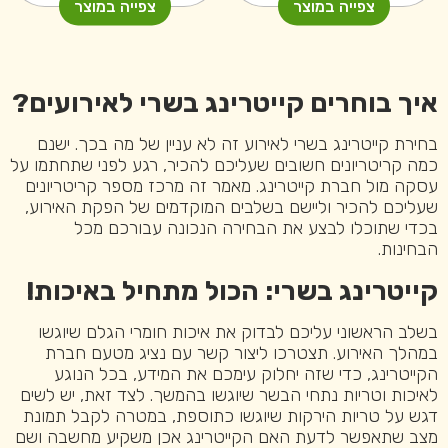
היה:
הוא:
צפייה במוצר
צפייה במוצר
₪999.
₪1300.
איך בוחרים קייטרינג בשרי לאירועים?
בחירת קייטרינג בשרי לאירוע זה לא עניין של מה בכך. ישנם
כמה קריטריונים חשובים שעליכם להכיר, רגע לפני שתחתמו על
עסקה מול חברת קייטרינג. מאמר זה מרכז מספר קריטריונים
שעליכם להכיר וליישם בשלבים המוקדמים של הפקת האירוע,
בכדי שתוכלו לבצע את הבחירה הנכונה עבורכם מכל
הבחינות.
קייטרינג בשרי:
הכול מתחיל באיכות!
בשלב הראשוני עליכם לבדוק את איכות חומרי הגלם שיוגשו
במהלך האירוע. תצטרכו ליצור קשר עם נציג מטעם חברת
הקייטרינג, כדי שזה יחלוק עימכם את המידע, בכל הנוגע
לאיכות וטריות נתחי הבשר שיוגשו בהמשך. לצד זאת, יש לשים
דגש על טריות הירקות שיוגשו כתוספת, במטרה לקבל תמונת
מצב שתאפשר לדעת האם הקייטרינג אכן משקיע מחשבה ושם