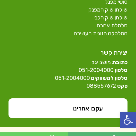
סושי מפנק
שולחן שוק המפנק
שולחן שוק חלבי
סלסלת אהבה
הסלסלה הזוגית העשירה
יצירת קשר
כתובת
מושב יגל
טלפון
⁦051-2004000⁩
טלפון למשווקים
051-2004000⁩
פקס
088557672
עקבו אחרינו
פתח סרגל נגישות
© כל הזכויות שמורות לפרילנד 2021