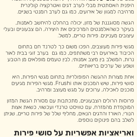
היפנית האסתטית מבלי לערב דגים ואטרקציה קולינרית
מרהיבה למגוון של אירועים, כמו גם לערב רומנטי בשניים.
הגשה מסוגננת של מזון, יכולה בהחלט להיחשב לאמנות,
בעיקר כשהאלמנטים המרכיבים את היצירה, הם צבעוניים ובעלי
עיצובים מעניינים. פירות טריים, למשל.
מגשי פירות מעוצבים, הפכו משום כך לטרנד חם בתחום
הכיבוד באירועים רבי משתתפים, כמו גם בערב זוגי בבית לאור
נרות, המשלב בין מיצב אמנותי, לבין טעמים מופלאים מן הטבע
ושפע של ערכים בריאותיים.
אחת מצורות ההגשה הפופולריות בתחום מגשי הפירות, היא
סושי פירות, שיש המכנים אותו Frushi. מגשי הפירות מגיעים
מוכנים לאכילה, ערוכים על מגש מעוצב ומרהיב.
פרוסות הרולים הצבעוניים, מתכתבות עם מסורת הגשת המזון
המוקפדת מהמזרח, עם טוויסט טרנדי ועכשווי, כשאת אצות
הנורי, האורז והדגים הנאים, מחליף שלל של פירות טריים, שניתן
לשלב בהם פינוקים נוספים.
ואריאציות אפשריות על סושי פירות