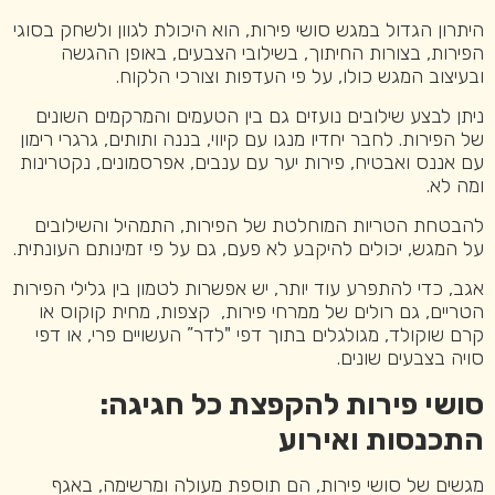
היתרון הגדול במגש סושי פירות, הוא היכולת לגוון ולשחק בסוגי
הפירות, בצורות החיתוך, בשילובי הצבעים, באופן ההגשה
ובעיצוב המגש כולו, על פי העדפות וצורכי הלקוח.
ניתן לבצע שילובים נועזים גם בין הטעמים והמרקמים השונים
של הפירות. לחבר יחדיו מנגו עם קיווי, בננה ותותים, גרגרי רימון
עם אננס ואבטיח, פירות יער עם ענבים, אפרסמונים, נקטרינות
ומה לא.
להבטחת הטריות המוחלטת של הפירות, התמהיל והשילובים
על המגש, יכולים להיקבע לא פעם, גם על פי זמינותם העונתית.
אגב, כדי להתפרע עוד יותר, יש אפשרות לטמון בין גלילי הפירות
הטריים, גם רולים של ממרחי פירות, קצפות, מחית קוקוס או
קרם שוקולד, מגולגלים בתוך דפי "לדר” העשויים פרי, או דפי
סויה בצבעים שונים.
סושי פירות להקפצת כל חגיגה:
התכנסות ואירוע
מגשים של סושי פירות, הם תוספת מעולה ומרשימה, באגף