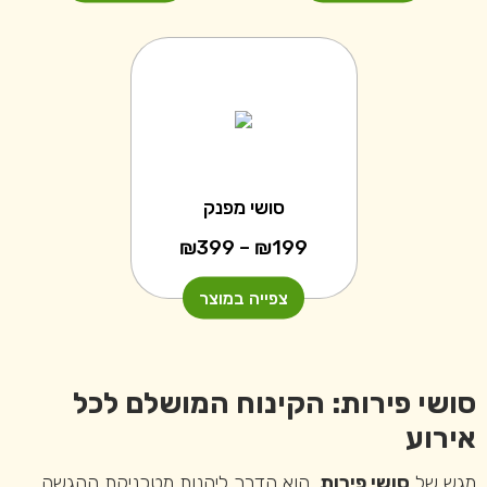
עד
עד
סושי מפנק
טווח
₪
399
–
₪
199
מחירים:
צפייה במוצר
עד
סושי פירות
: הקינוח המושלם לכל
אירוע
מגש של
סושי פירות
, הוא הדרך ליהנות מטכניקת ההגשה