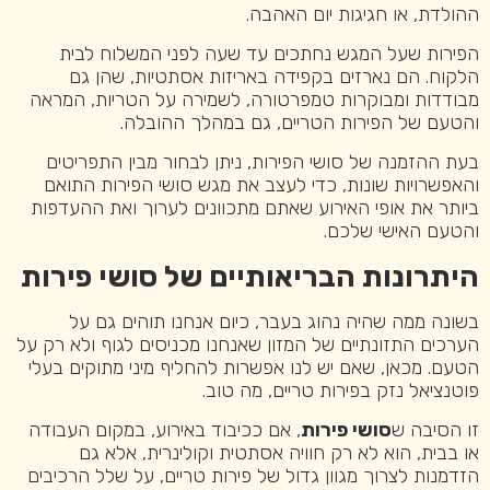
ההולדת, או חגיגות יום האהבה.
הפירות שעל המגש נחתכים עד שעה לפני המשלוח לבית
הלקוח. הם נארזים בקפידה באריזות אסתטיות, שהן גם
מבודדות ומבוקרות טמפרטורה, לשמירה על הטריות, המראה
והטעם של הפירות הטריים, גם במהלך ההובלה.
בעת ההזמנה של סושי הפירות, ניתן לבחור מבין התפריטים
והאפשרויות שונות, כדי לעצב את מגש סושי הפירות התואם
ביותר את אופי האירוע שאתם מתכוונים לערוך ואת ההעדפות
והטעם האישי שלכם.
היתרונות הבריאותיים
של סושי פירות
בשונה ממה שהיה נהוג בעבר, כיום אנחנו תוהים גם על
הערכים התזונתיים של המזון שאנחנו מכניסים לגוף ולא רק על
הטעם. מכאן, שאם יש לנו אפשרות להחליף מיני מתוקים בעלי
פוטנציאל נזק בפירות טריים, מה טוב.
זו הסיבה ש
סושי פירות
, אם ככיבוד באירוע, במקום העבודה
או בבית, הוא לא רק חוויה אסתטית וקולינרית, אלא גם
הזדמנות לצרוך מגוון גדול של פירות טריים, על שלל הרכיבים