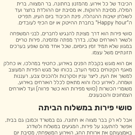
הכיבוד של כל אירוע. מהמזנון בחתונה, בר המצווה, ברית
המילה, מסיבת הרווקות, או מסיבת יום ההולדת בחצר ועד
לשולחן ישיבות ההנהלה, פינת הכיבוד ביום העיון, תפריט
ה"Happy hour" בחברת ההייטק או יום הכיף לעובדים.
סושי פירות הוא דרך מצוינת להנגיש לחברים, לבני המשפחה
ולשאר האורחים שלנו, בדרך מפתה ומזמינה, פירות טריים
במגוון שלא תמיד זמין ביומיום, שכל אחד מהם שופע בערכים
תזונתיים משל עצמו.
אם הוא מוגש בקבלת הפנים באירוע, כחטיף במהלכו, או כחלק
מאגף הקינוחים בסוף הערב, בכוחו של מגש הפירות המעוצב
למשוך את העין, לייצר עניין וסקרנות ולהכניס צבע, רעננות
ושמחה, לאירוע כולו והוא מתאים לכלל האורחים באירוע,
משומרי הכשרות (סושי מפירות הוא כשר פרווה) ועד לאורחים
הצמחונים והטבעונים.
סושי פירות במשלוח
הביתה
אבל לא רק בבר מצווה או חתונה, גם במשרד וכמובן גם בבית,
אפשר להתענג על פירות, המגיעים במשלוח ולשדרג
באמצעותם את ארוחת החג, האירוע המשפחתי, מסיבת יום